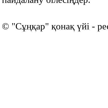
© "Сұңқар" қонақ үйі - ре