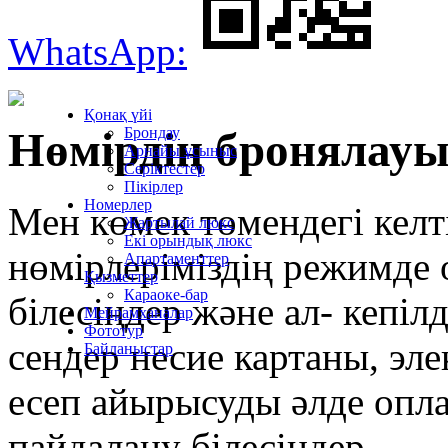
WhatsApp:
Қонақ үйі
Брондау
Нөмірдің бронялау
Арнайы ұсыныс
Серіктестер
Пiкiрлер
Номерлер
Мен көмек төмендегі келті
Жартылай люкс
Екі орындық люкс
нөмірлеріміздің режимде 
Апартаменттер
Қызметтер
Караоке-бар
білесіңдер және ал- кепіл
Мейрамханалар
Фототур
сендер несие картаны, эл
Байланыстар
есеп айырысуды әлде опла
пайдалану білесіңдер.