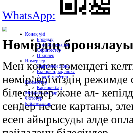
WhatsApp:
Қонақ үйі
Брондау
Нөмірдің бронялау
Арнайы ұсыныс
Серіктестер
Пiкiрлер
Номерлер
Мен көмек төмендегі келті
Жартылай люкс
Екі орындық люкс
нөмірлеріміздің режимде 
Апартаменттер
Қызметтер
Караоке-бар
білесіңдер және ал- кепіл
Мейрамханалар
Фототур
сендер несие картаны, эл
Байланыстар
есеп айырысуды әлде опла
пайдалану білесіңдер.