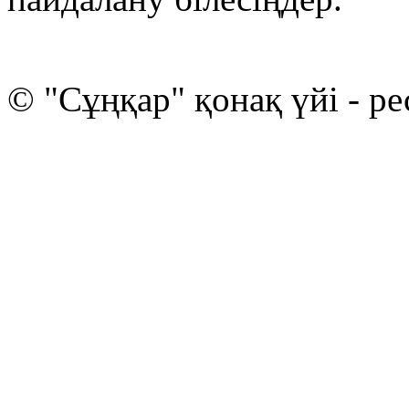
© "Сұңқар" қонақ үйі - ре