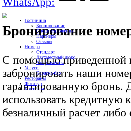
WhatsApp:
Гостиница
Бронирование
Бронирование номе
Спецпредложения
Партнеры
Отзывы
Номера
Стандарт
С помощью приведенной 
Двухместный люкс
Апартаменты
Услуги
забронировать наши номе
Караоке-бар
Рестораны
гарантированную бронь. 
Фототур
Контакты
использовать кредитную к
безналичный расчет либо